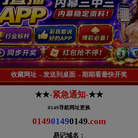
收藏网址→发送到桌面→期期看最快开奖
★★
-紧急通知-
★★
0149导航网址更换
0149
0149
0149
.com
易记域名：