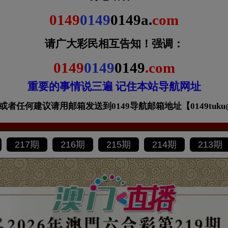
0149
0149
0149a.
com
请广大彩民相互告知！
强调：
0149
0149
0149
.com
重要的事情说三遍 记住本站导航网址
者任何建议请用邮箱发送到0149导航邮箱地址【0149tuku@gm
217期
216期
215期
214期
213期