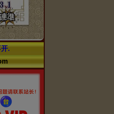
开.
om