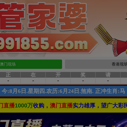
澳门现场
香港现
门直播
1000万
收购，
澳门直播
实力雄厚，望广大彩