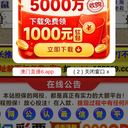
长推荐：快捷进站. 自定网址. 不怕打不
址前面加任意“字”
如：
cc
.122009.c